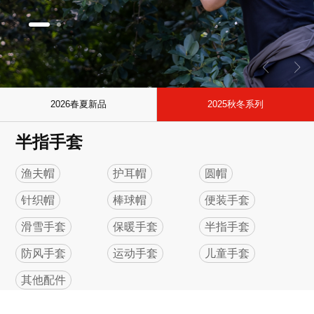
2026春夏新品
2025秋冬系列
半指手套
渔夫帽
护耳帽
圆帽
针织帽
棒球帽
便装手套
滑雪手套
保暖手套
半指手套
防风手套
运动手套
儿童手套
其他配件