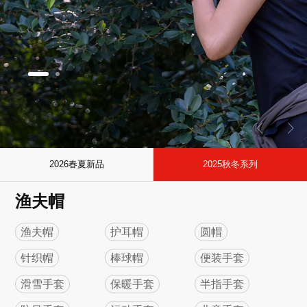
2026春夏新品
2025秋冬系列
渔夫帽
渔夫帽
护耳帽
圆帽
针织帽
棒球帽
便装手套
滑雪手套
保暖手套
半指手套